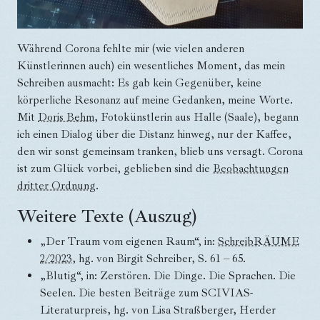
Während Corona fehlte mir (wie vielen anderen
Künstlerinnen auch) ein wesentliches Moment, das mein
Schreiben ausmacht: Es gab kein Gegenüber, keine
körperliche Resonanz auf meine Gedanken, meine Worte.
Mit
Doris Behm
, Fotokünstlerin aus Halle (Saale), begann
ich einen Dialog über die Distanz hinweg, nur der Kaffee,
den wir sonst gemeinsam tranken, blieb uns versagt. Corona
ist zum Glück vorbei, geblieben sind die
Beobachtungen
dritter Ordnung
.
Weitere Texte (Auszug)
„Der Traum vom eigenen Raum“, in:
SchreibRÄUME
2/2023
, hg. von Birgit Schreiber, S. 61 – 65.
„Blutig“, in: Zerstören. Die Dinge. Die Sprachen. Die
Seelen. Die besten Beiträge zum SCIVIAS-
Literaturpreis, hg. von Lisa Straßberger, Herder