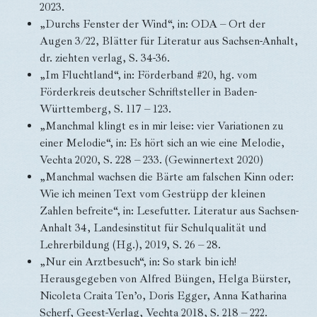
2023.
„Durchs Fenster der Wind“, in: ODA – Ort der
Augen 3/22, Blätter für Literatur aus Sachsen-Anhalt,
dr. ziehten verlag, S. 34-36.
„Im Fluchtland“, in: Förderband #20, hg. vom
Förderkreis deutscher Schriftsteller in Baden-
Württemberg, S. 117 – 123.
„Manchmal klingt es in mir leise: vier Variationen zu
einer Melodie“, in: Es hört sich an wie eine Melodie,
Vechta 2020, S. 228 – 233. (Gewinnertext 2020)
„Manchmal wachsen die Bärte am falschen Kinn oder:
Wie ich meinen Text vom Gestrüpp der kleinen
Zahlen befreite“, in: Lesefutter. Literatur aus Sachsen-
Anhalt 34, Landesinstitut für Schulqualität und
Lehrerbildung (Hg.), 2019, S. 26 – 28.
„Nur ein Arztbesuch“, in: So stark bin ich!
Herausgegeben von Alfred Büngen, Helga Bürster,
Nicoleta Craita Ten’o, Doris Egger, Anna Katharina
Scherf, Geest-Verlag, Vechta 2018, S. 218 – 222.